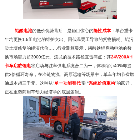
铅酸电池
的低价优势背后，是触目惊心的
隐性成本
：单台重卡
年均更换1.5组电池的维护支出、因低温罢工导致的货物损耗、铅污
染土壤修复的经济代价……行业测算显示，磷酸铁锂启动电池的替
换市场潜力超3000亿元。澎龙的技术路径直击痛点：其
24V200AH
卡车启驻锂电
将启动与驻车供电系统合二为一，体积缩小40%却提
供2倍循环寿命，在冷链物流、高原运输等场景中，单车年均节省燃
油成本超三千元。这种从“
单一功能替代
”到
“
系统价值重构
”的跃迁，
正在重塑商用车动力经济学的底层逻辑。