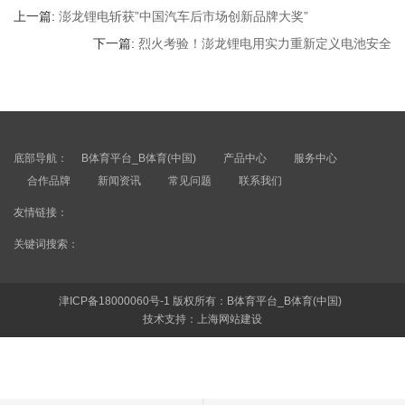
上一篇:
澎龙锂电斩获”中国汽车后市场创新品牌大奖”
下一篇:
烈火考验！澎龙锂电用实力重新定义电池安全
底部导航：
B体育平台_B体育(中国)
产品中心
服务中心
合作品牌
新闻资讯
常见问题
联系我们
友情链接：
关键词搜索：
津ICP备18000060号-1
版权所有：B体育平台_B体育(中国)
技术支持：
上海网站建设