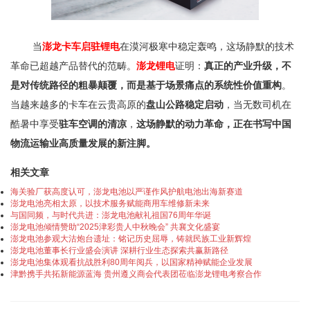
当
澎龙卡车启驻锂电
在漠河极寒中稳定轰鸣，这场静默的技术
革命已超越产品替代的范畴。
澎龙锂电
证明：
真正的产业升级，不
是对传统路径的粗暴颠覆，而是基于场景痛点的系统性价值重构
。
当越来越多的卡车在云贵高原的
盘山公路稳定启动
，当无数司机在
酷暑中享受
驻车空调的清凉
，
这场静默的动力革命，正在书写中国
物流运输业高质量发展的新注脚。
相关文章
海关验厂获高度认可，澎龙电池以严谨作风护航电池出海新赛道
澎龙电池亮相太原，以技术服务赋能商用车维修新未来
与国同频，与时代共进：澎龙电池献礼祖国76周年华诞
澎龙电池倾情赞助“2025津彩贵人中秋晚会” 共襄文化盛宴​
澎龙电池参观大沽炮台遗址：铭记历史屈辱，铸就民族工业新辉煌
澎龙电池董事长行业盛会演讲 深耕行业生态探索共赢新路径
澎龙电池集体观看抗战胜利80周年阅兵，以国家精神赋能企业发展
津黔携手共拓新能源蓝海 贵州遵义商会代表团莅临澎龙锂电考察合作