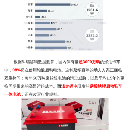
根据
科瑞
咨询数据测算，国内保有量
超3000万辆
的燃油卡车
中，
98%
仍在使用铅酸启动电池。这种延续百年的动力方案正面临
双重拷问：每年50万吨废铅酸电池的污染威胁，以及平均1.5年的更
换周期带来的高昂运维成本。而
澎龙锂电
研发的
磷酸铁锂启动驻车
一体电池
，正在改写行业规则。