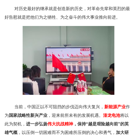
对历史最好的继承就是创造新的历史，对革命先辈和英烈的最
好告慰就是把他们为之牺牲、为之奋斗的伟大事业推向前进
。
当前，中国正以不可阻挡的步伐迈向伟大复兴，
新能源产业
作
为
国家战略性新兴产业
，迎来前所未有的发展机遇。
澎龙电池
将以
此为契机，
进一步弘扬
伟大抗战精神
，保持“越是艰险越向前”的英
雄气概
，以压倒一切困难而不为困难所压倒的决心和勇气，
加大研