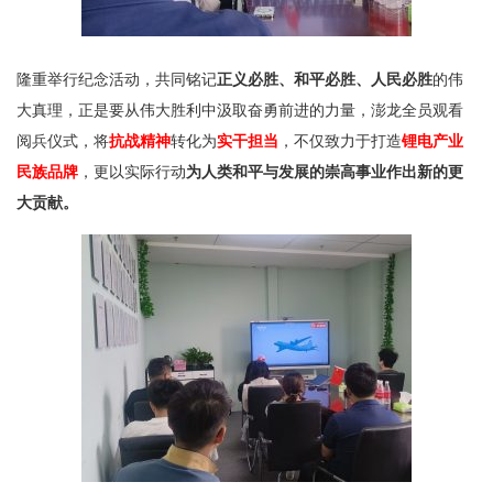
隆重举行纪念活动，共同铭记
正义必胜、和平必胜、人民必胜
的伟
大真理，正是要从伟大胜利中汲取奋勇前进的力量，澎龙全员观看
阅兵仪式，将
抗战精神
转化为
实干担当
，不仅致力于打造
锂电产业
民族品牌
，更以实际行动
为人类和平与发展的崇高事业作出新的更
大贡献。