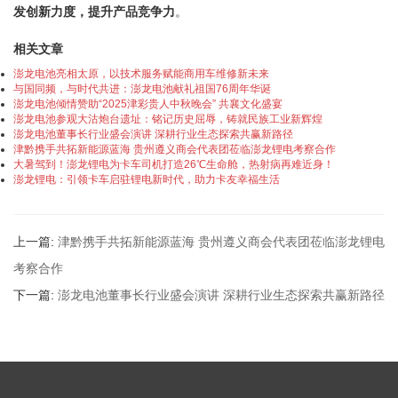
发创新力度，提升产品竞争力
。
相关文章
澎龙电池亮相太原，以技术服务赋能商用车维修新未来
与国同频，与时代共进：澎龙电池献礼祖国76周年华诞
澎龙电池倾情赞助“2025津彩贵人中秋晚会” 共襄文化盛宴​
澎龙电池参观大沽炮台遗址：铭记历史屈辱，铸就民族工业新辉煌
澎龙电池董事长行业盛会演讲 深耕行业生态探索共赢新路径
津黔携手共拓新能源蓝海 贵州遵义商会代表团莅临澎龙锂电考察合作
大暑驾到！澎龙锂电为卡车司机打造26℃生命舱，热射病再难近身！
澎龙锂电：引领卡车启驻锂电新时代，助力卡友幸福生活
上一篇:
津黔携手共拓新能源蓝海 贵州遵义商会代表团莅临澎龙锂电
考察合作
下一篇:
澎龙电池董事长行业盛会演讲 深耕行业生态探索共赢新路径