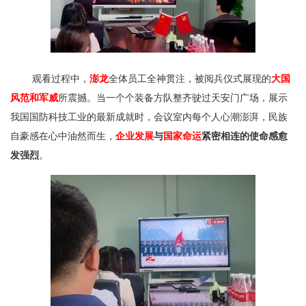
观看过程中，
澎龙
全体员工全神贯注，被阅兵仪式展现的
大国
风范和军威
所震撼。当一个个装备方队整齐驶过天安门广场，展示
我国国防科技工业的最新成就时，会议室内每个人心潮澎湃，民族
自豪感在心中油然而生，
企业发展
与
国家命运
紧密相连的使命感愈
发强烈
。