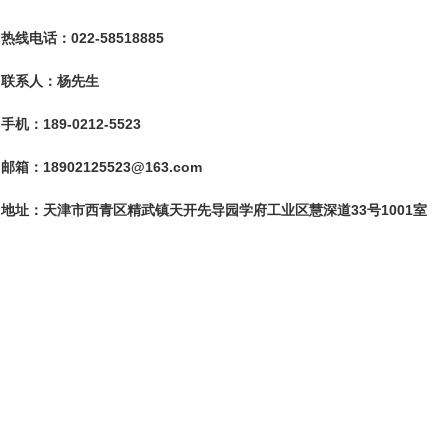
热线电话：022-58518885
联系人：杨先生
手机：189-0212-5523
邮箱：18902125523@163.com
地址：天津市西青区精武镇天开先导园学府工业区慧深道33号1001室