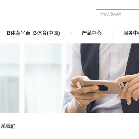
B体育平台_B体育(中国)
/
产品中心
/
服务中
联系我们