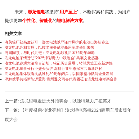
未来，
澎龙锂电
将坚持“
用户至上
”，不断探索和实践，为用户
提供更加
个性化、智能化
的
锂电解决方案
。
相关文章
海关验厂获高度认可，澎龙电池以严谨作风护航电池出海新赛道
澎龙电池亮相太原，以技术服务赋能商用车维修新未来
与国同频，与时代共进：澎龙电池献礼祖国76周年华诞
澎龙电池倾情赞助“2025津彩贵人中秋晚会” 共襄文化盛宴​
澎龙电池参观大沽炮台遗址：铭记历史屈辱，铸就民族工业新辉煌
澎龙电池董事长行业盛会演讲 深耕行业生态探索共赢新路径
澎龙电池集体观看抗战胜利80周年阅兵，以国家精神赋能企业发展
津黔携手共拓新能源蓝海 贵州遵义商会代表团莅临澎龙锂电考察合作
上一篇:
澎龙锂电走进天外招聘会，以独特魅力广揽英才
下一篇:
【年度盛启·澎龙亮相】澎龙锂电亮相2024商用车后市场年
度大会