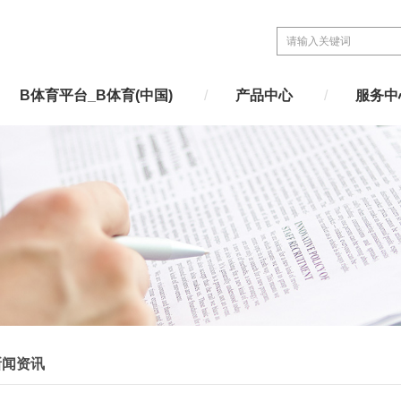
B体育平台_B体育(中国)
/
产品中心
/
服务中
新闻资讯