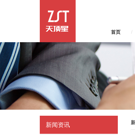
首页
/
新闻资讯