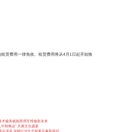
电池租赁费用一律免收。租赁费用将从4月1日起开始恢
技术服务赋能商用车维修新未来
人中秋晚会” 共襄文化盛宴​
盛会演讲 深耕行业生态探索共赢新路径