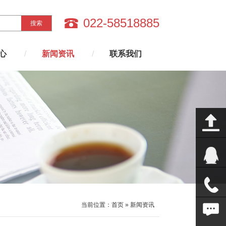
022-58518885
心
/
新闻资讯
/
联系我们
QQ客服
当前位置：
首页
»
新闻资讯
022-