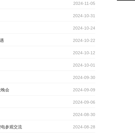
2024-11-05
客服中心
58518885
2024-10-31
2024-10-24
机遇
2024-10-22
2024-10-12
2024-10-01
2024-09-30
秋晚会
2024-09-09
2024-09-06
2024-08-30
锂电参观交流
2024-08-28