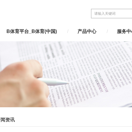
B体育平台_B体育(中国)
/
产品中心
/
服务中
新闻资讯