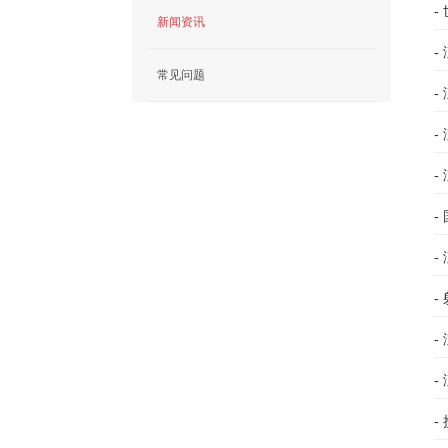
-
新闻资讯
-
常见问题
-
-
-
-
-
-
-
-
-